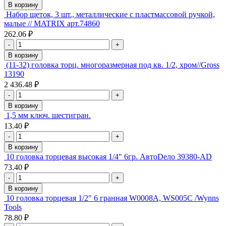
В корзину
Набор щеток, 3 шт., металлические с пластмассовой ручкой,
малые // MATRIX арт.74860
262.06 ₽
-
+
В корзину
(11-32) головка торц. многоразмерная под кв. 1/2, хром//Gross
13190
2 436.48 ₽
-
+
В корзину
1,5 мм ключ. шестигран.
13.40 ₽
-
+
В корзину
10 головка торцевая высокая 1/4" 6гр. АвтоDело 39380-АD
73.40 ₽
-
+
В корзину
10 головка торцевая 1/2″ 6 гранная W0008A, WS005C /Wynns
Tools
78.80 ₽