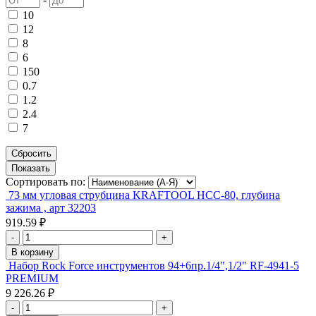
10
12
8
6
150
0.7
1.2
2.4
7
Сортировать по:
73 мм угловая струбцина KRAFTOOL HCC-80, глубина
зажима , арт 32203
919.59 ₽
-
+
В корзину
Набор Rock Force инструментов 94+6пр.1/4",1/2" RF-4941-5
PREMIUM
9 226.26 ₽
-
+