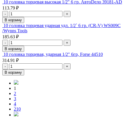
10 головка торцевая высокая 1/2" 6 гр. АвтоDело 39181-АD
113.79 ₽
-
+
В корзину
10 головка торцевая ударная удл. 1/2` 6 гр. (CR-V) WS009C
/Wynns Tools
185.63 ₽
-
+
В корзину
10 головка торцевая, ударная 1/2" 6гр, Forse 44510
314.91 ₽
-
+
В корзину
1
2
3
4
210