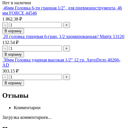
Нет в наличии
46мм Головка 6-ти гранная 1/2", для пневмоинструмента, 46
мм FORCE 44546
1 862.38 ₽
-
+
В корзину
20 головка торцевая 6-гран. 1/2 хромированная// Matrix 13120
132.54 ₽
-
+
В корзину
30мм Головка ударная высокая 1/2" 12 гр. АвтоDело 40266-
AD
303.15 ₽
-
+
В корзину
Отзывы
Комментарии
Загрузка комментариев...