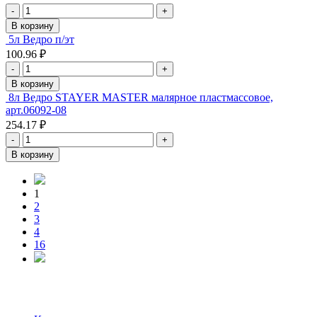
-
+
В корзину
5л Ведро п/эт
100.96 ₽
-
+
В корзину
8л Ведро STAYER MASTER малярное пластмассовое,
арт.06092-08
254.17 ₽
-
+
В корзину
1
2
3
4
16