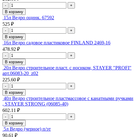
-
+
В корзину
15л Ведро оцинк. 67592
525 ₽
-
+
В корзину
16л Ведро садовое пластиковое FINLAND 2469-16
478.92 ₽
-
+
В корзину
20л Ведро строительное пласт. с носиком, STAYER "PROFI"
арт.06083-20_z02
225.60 ₽
-
+
В корзину
40л Ведро строительное пластмассовое с канатными ручками
, STAYER STRONG (06085-40)
602.11 ₽
-
+
В корзину
5л Ведро (черное) п/эт
90.61 ₽