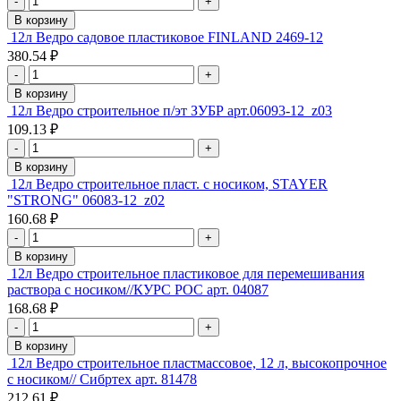
-
+
В корзину
12л Ведро садовое пластиковое FINLAND 2469-12
380.54 ₽
-
+
В корзину
12л Ведро строительное п/эт ЗУБР арт.06093-12_z03
109.13 ₽
-
+
В корзину
12л Ведро строительное пласт. с носиком, STAYER
"STRONG" 06083-12_z02
160.68 ₽
-
+
В корзину
12л Ведро строительное пластиковое для перемешивания
раствора с носиком//КУРС РОС арт. 04087
168.68 ₽
-
+
В корзину
12л Ведро строительное пластмассовое, 12 л, высокопрочное
с носиком// Сибртех арт. 81478
212.61 ₽