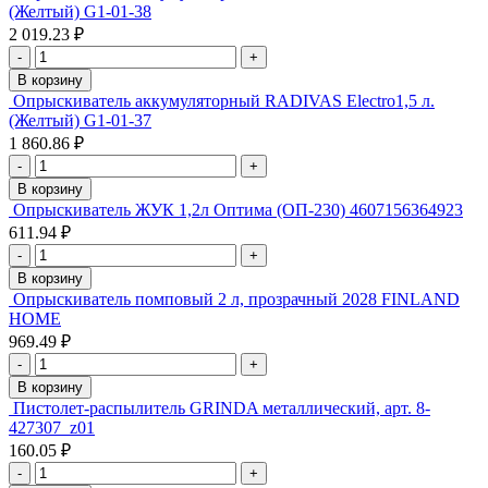
(Желтый) G1-01-38
2 019.23 ₽
-
+
В корзину
Опрыскиватель аккумуляторный RADIVAS Electro1,5 л.
(Желтый) G1-01-37
1 860.86 ₽
-
+
В корзину
Опрыскиватель ЖУК 1,2л Оптима (ОП-230) 4607156364923
611.94 ₽
-
+
В корзину
Опрыскиватель помповый 2 л, прозрачный 2028 FINLAND
HOME
969.49 ₽
-
+
В корзину
Пистолет-распылитель GRINDA металлический, арт. 8-
427307_z01
160.05 ₽
-
+