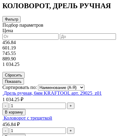
КОЛОВОРОТ, ДРЕЛЬ РУЧНАЯ
Фильтр
Подбор параметров
Цена
456.84
601.19
745.55
889.90
1 034.25
Сортировать по:
Дрель ручная, 6мм KRAFTOOL арт. 29025_z01
1 034.25 ₽
-
+
В корзину
Коловорот с трещеткой
456.84 ₽
-
+