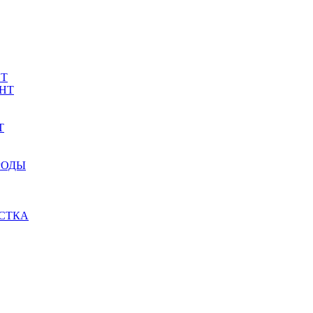
НТ
НТ
Т
РОДЫ
СТКА