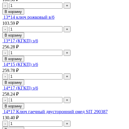
-
+
В корзину
13*14 ключ рожковый в/б
103.59 ₽
-
+
В корзину
13*17 (КГКП) э/б
256.28 ₽
-
+
В корзину
14*15 (КГКП) э/б
259.78 ₽
-
+
В корзину
14*17 (КГКП) э/б
258.24 ₽
-
+
В корзину
14*17 Ключ гаечный двусторонний омед SIT 290387
130.40 ₽
-
+