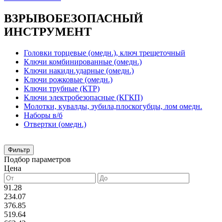
ВЗРЫВОБЕЗОПАСНЫЙ
ИНСТРУМЕНТ
Головки торцевые (омедн.), ключ трещеточный
Ключи комбинированные (омедн.)
Ключи накидн.ударные (омедн.)
Ключи рожковые (омедн.)
Ключи трубные (КТР)
Ключи электробезопасные (КГКП)
Молотки, кувалды, зубила,плоскогубцы, лом омедн.
Наборы в/б
Отвертки (омедн.)
Фильтр
Подбор параметров
Цена
91.28
234.07
376.85
519.64