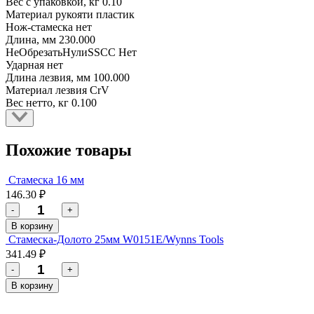
Вес с упаковкой, кг
0.10
Материал рукояти
пластик
Нож-стамеска
нет
Длина, мм
230.000
НеОбрезатьНулиSSCC
Нет
Ударная
нет
Длина лезвия, мм
100.000
Материал лезвия
CrV
Вес нетто, кг
0.100
Похожие товары
Стамеска 16 мм
146.30 ₽
-
+
В корзину
Стамеска-Долото 25мм W0151E/Wynns Tools
341.49 ₽
-
+
В корзину