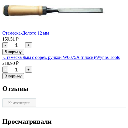
Стамеска-Долото 12 мм
159.51 ₽
-
+
В корзину
Стамеска 9мм с обрез. ручкой W0075A (плоск)/Wynns Tools
218.90 ₽
-
+
В корзину
Отзывы
Комментарии
Просматривали