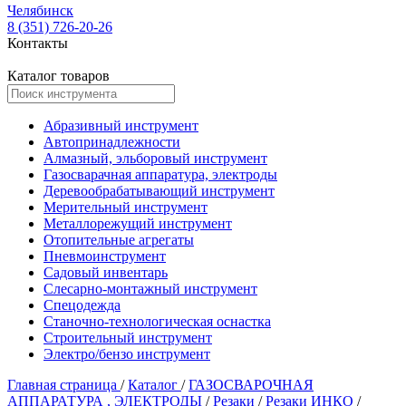
Челябинск
8 (351) 726-20-26
Контакты
Каталог товаров
Абразивный инструмент
Автопринадлежности
Алмазный, эльборовый инструмент
Газосварачная аппаратура, электроды
Деревообрабатывающий инструмент
Мерительный инструмент
Металлорежущий инструмент
Отопительные агрегаты
Пневмоинструмент
Садовый инвентарь
Слесарно-монтажный инструмент
Спецодежда
Станочно-технологическая оснастка
Строительный инструмент
Электро/бензо инструмент
Главная страница
/
Каталог
/
ГАЗОСВАРОЧНАЯ
АППАРАТУРА , ЭЛЕКТРОДЫ
/
Резаки
/
Резаки ИНКО
/