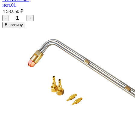
исп.01
4 582.50 ₽
-
+
В корзину