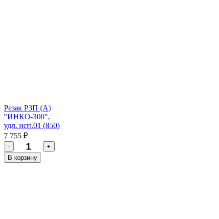
Резак РЗП (А)
"ИНКО-300",
удл. исп.01 (850)
7 755 ₽
-
+
В корзину