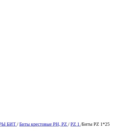
РЫ БИТ
/
Биты крестовые PH, PZ
/
PZ 1
/
Биты PZ 1*25