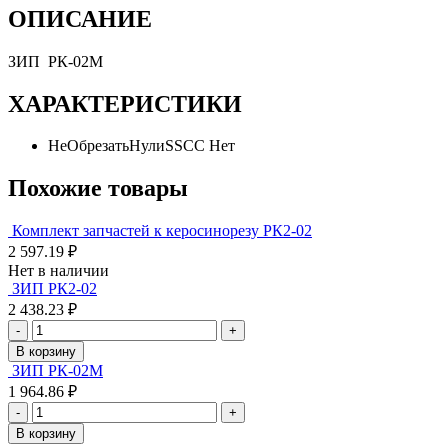
ОПИСАНИЕ
ЗИП РК-02М
ХАРАКТЕРИСТИКИ
НеОбрезатьНулиSSCC
Нет
Похожие товары
Комплект запчастей к керосинорезу РК2-02
2 597.19 ₽
Нет в наличии
ЗИП РК2-02
2 438.23 ₽
-
+
В корзину
ЗИП РК-02М
1 964.86 ₽
-
+
В корзину