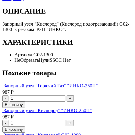
ОПИСАНИЕ
Запорный узел "Кислород" (Кислород подогревающий) G02-
1300 к резакам РЗП "ИНКО".
ХАРАКТЕРИСТИКИ
Артикул
G02-1300
НеОбрезатьНулиSSCC
Нет
Похожие товары
Запорный узел "Горючий Газ" "ИНКО-250П"
987 ₽
-
+
В корзину
Запорный узел "Кислород" "ИНКО-250П"
987 ₽
-
+
В корзину