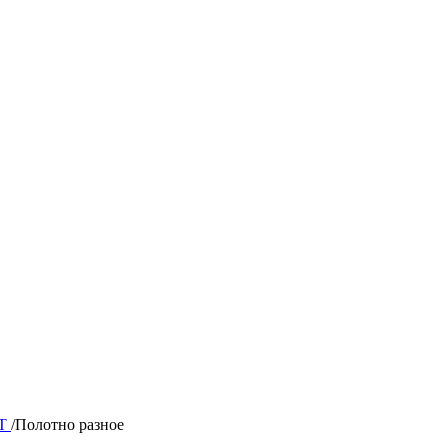
НТ
/
Полотно разное