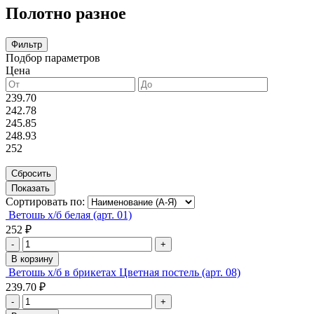
Полотно разное
Фильтр
Подбор параметров
Цена
239.70
242.78
245.85
248.93
252
Сортировать по:
Ветошь х/б белая (арт. 01)
252 ₽
-
+
В корзину
Ветошь х/б в брикетах Цветная постель (арт. 08)
239.70 ₽
-
+