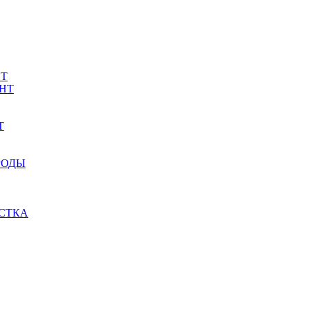
НТ
НТ
Т
РОДЫ
СТКА