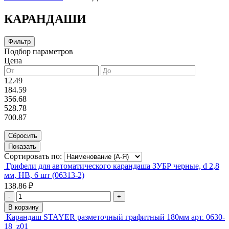
КАРАНДАШИ
Фильтр
Подбор параметров
Цена
12.49
184.59
356.68
528.78
700.87
Сортировать по:
Грифели для автоматического карандаша ЗУБР черные, d 2,8
мм, HB, 6 шт (06313-2)
138.86 ₽
-
+
В корзину
Карандаш STAYER разметочный графитный 180мм арт. 0630-
18_z01