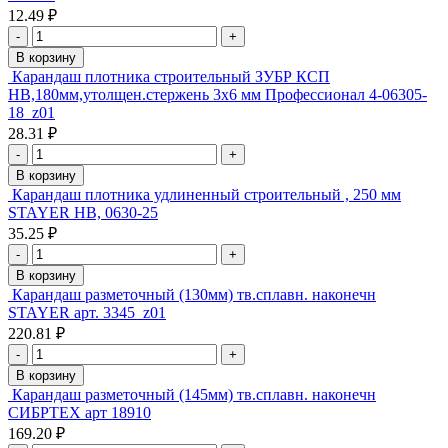
12.49 ₽
-
+
В корзину
Карандаш плотника строительный ЗУБР КСП
HB,180мм,утолщен.стержень 3х6 мм Профессионал 4-06305-
18_z01
28.31 ₽
-
+
В корзину
Карандаш плотника удлиненный строительный , 250 мм
STAYER HB, 0630-25
35.25 ₽
-
+
В корзину
Карандаш разметочный (130мм) тв.сплавн. наконечн
STAYER арт. 3345_z01
220.81 ₽
-
+
В корзину
Карандаш разметочный (145мм) тв.сплавн. наконечн
СИБРТЕХ арт 18910
169.20 ₽