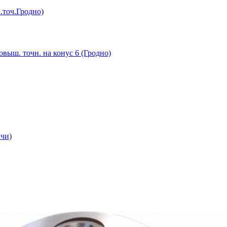
в.точ.Гродно)
повыш. точн. на конус 6 (Гродно)
ичи)