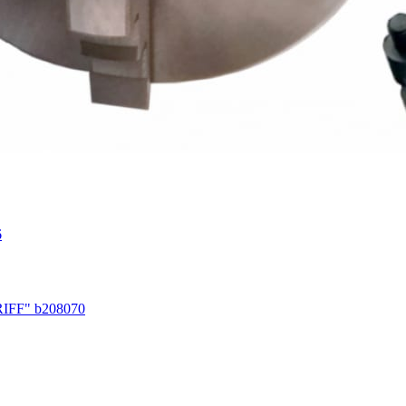
6
RIFF" b208070