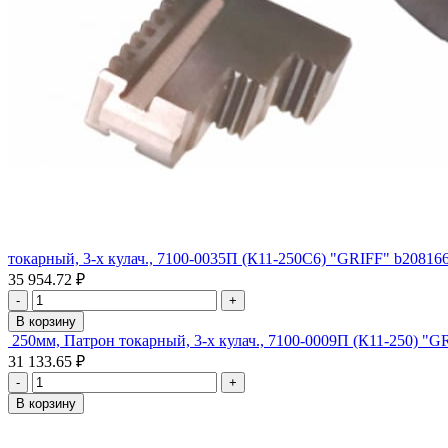
токарный, 3-х кулач., 7100-0035П (К11-250С6) "GRIFF" b20816
35 954.72 ₽
-
+
В корзину
250мм, Патрон токарный, 3-х кулач., 7100-0009П (К11-250) "G
31 133.65 ₽
-
+
В корзину