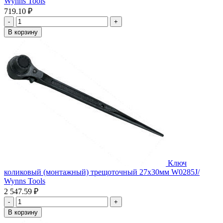
Wynns Tools
719.10 ₽
-
+
В корзину
Ключ
коликовый (монтажный) трещоточный 27х30мм W0285J/
Wynns Tools
2 547.59 ₽
-
+
В корзину