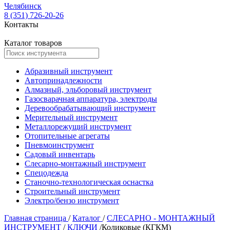
Челябинск
8 (351) 726-20-26
Контакты
Каталог товаров
Абразивный инструмент
Автопринадлежности
Алмазный, эльборовый инструмент
Газосварачная аппаратура, электроды
Деревообрабатывающий инструмент
Мерительный инструмент
Металлорежущий инструмент
Отопительные агрегаты
Пневмоинструмент
Садовый инвентарь
Слесарно-монтажный инструмент
Спецодежда
Станочно-технологическая оснастка
Строительный инструмент
Электро/бензо инструмент
Главная страница
/
Каталог
/
СЛЕСАРНО - МОНТАЖНЫЙ
ИНСТРУМЕНТ
/
КЛЮЧИ
/
Коликовые (КГКМ)