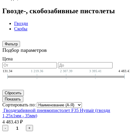
Гвозде-, скобозабивные пистолеты
Гвозди
Скобы
Фильтр
Подбор параметров
Цена
131.34
1 219.36
2 307.39
3 395.41
4 483.43
Сортировать по:
Гвоздезабивной пневмопистолет F35 Hymair (гвозди
1,25х1мм - 35мм)
4 483.43 ₽
-
+