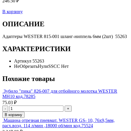
246.50 ₽
В корзину
ОПИСАНИЕ
Адаптеры WESTER 815-001 шланг-ниппель 6мм (2шт) 55263
ХАРАКТЕРИСТИКИ
Артикул
55263
НеОбрезатьНулиSSCC
Нет
Похожие товары
Зубило "пика" 826-007 для отбойного молотка WESTER
МН10 код.78285
75.03 ₽
-
+
В корзину
Машина отрезная пневмат. WESTER GS- 10, 76х9,5мм,
расх.возд. 114 л/мин ,18000 об/мин код.75524