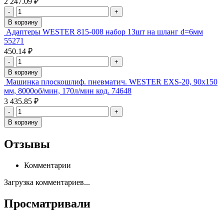
2 247.09 ₽
-
+
В корзину
Адаптеры WESTER 815-008 набор 13шт на шланг d=6мм
55271
450.14 ₽
-
+
В корзину
Машинка плоскошлиф. пневматич. WESTER EXS-20, 90х150
мм, 8000об/мин, 170л/мин код. 74648
3 435.85 ₽
-
+
В корзину
Отзывы
Комментарии
Загрузка комментариев...
Просматривали