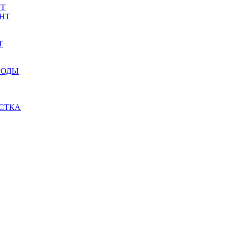
НТ
НТ
Т
РОДЫ
СТКА