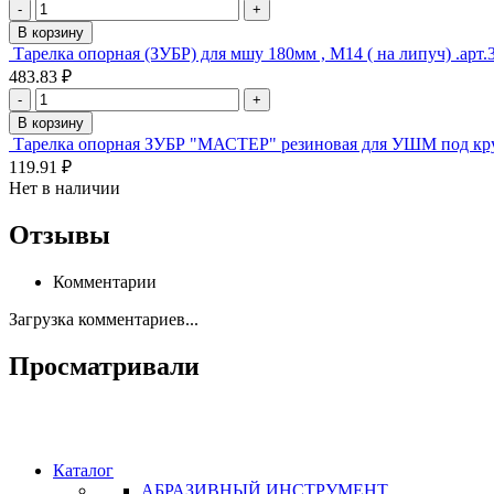
-
+
В корзину
Тарелка опорная (ЗУБР) для мшу 180мм , М14 ( на липуч) .арт.
483.83 ₽
-
+
В корзину
Тарелка опорная ЗУБР "МАСТЕР" резиновая для УШМ под круг
119.91 ₽
Нет в наличии
Отзывы
Комментарии
Загрузка комментариев...
Просматривали
Каталог
АБРАЗИВНЫЙ ИНСТРУМЕНТ