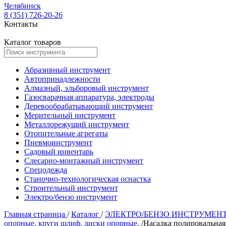
Челябинск
8 (351) 726-20-26
Контакты
Каталог товаров
Абразивный инструмент
Автопринадлежности
Алмазный, эльборовый инструмент
Газосварачная аппаратура, электроды
Деревообрабатывающий инструмент
Мерительный инструмент
Металлорежущий инструмент
Отопительные агрегаты
Пневмоинструмент
Садовый инвентарь
Слесарно-монтажный инструмент
Спецодежда
Станочно-технологическая оснастка
Строительный инструмент
Электро/бензо инструмент
Главная страница
/
Каталог
/
ЭЛЕКТРО/БЕНЗО ИНСТРУМЕН
опорные, круги шлиф. диски опорные.
/
Насадка полировальная 