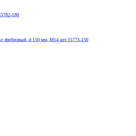
35782-180
 фибровый, d 150 мм, М14 арт.35773-150