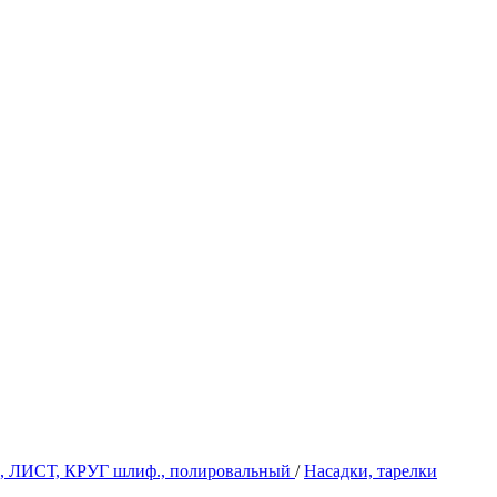
, ЛИСТ, КРУГ шлиф., полировальный
/
Насадки, тарелки