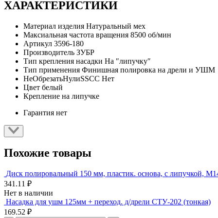
ХАРАКТЕРИСТИКИ
Материал изделия
Натуральный мех
Максиальная частота вращения
8500 об/мин
Артикул
3596-180
Производитель
ЗУБР
Тип крепления насадки
На ″липучку″
Тип применения
Финишная полировка на дрели и УШМ
НеОбрезатьНулиSSCC
Нет
Цвет
белый
Крепление
на липучке
Гарантия
нет
Похожие товары
Диск полировальный 150 мм, пластик. основа, с липучкой, М14
341.11 ₽
Нет в наличии
Насадка для ушм 125мм + переход. д/дрели СТУ-202 (тонкая)
169.52 ₽