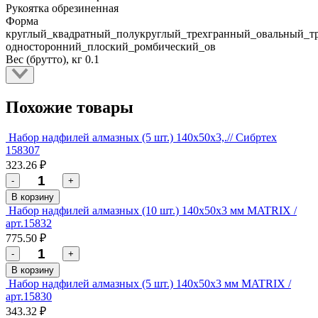
Рукоятка
обрезиненная
Форма
круглый_квадратный_полукруглый_трехгранный_овальный_т
односторонний_плоский_ромбический_ов
Вес (брутто), кг
0.1
Похожие товары
Набор надфилей алмазных (5 шт.) 140х50х3,.// Сибртех
158307
323.26 ₽
-
+
В корзину
Набор надфилей алмазных (10 шт.) 140х50х3 мм MATRIX /
арт.15832
775.50 ₽
-
+
В корзину
Набор надфилей алмазных (5 шт.) 140х50х3 мм MATRIX /
арт.15830
343.32 ₽