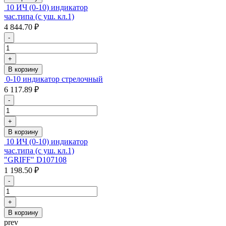
10 ИЧ (0-10) индикатор
час.типа (с уш. кл.1)
4 844.70 ₽
-
+
В корзину
0-10 индикатор стрелочный
6 117.89 ₽
-
+
В корзину
10 ИЧ (0-10) индикатор
час.типа (с уш. кл.1)
"GRIFF" D107108
1 198.50 ₽
-
+
В корзину
prev