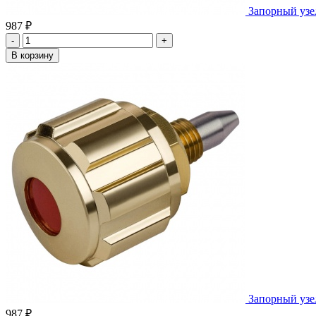
Запорный узе
987 ₽
-
+
В корзину
Запорный узе
987 ₽