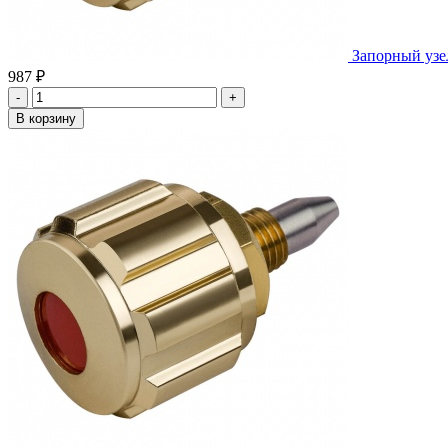
Запорный уз
987 ₽
-
+
В корзину