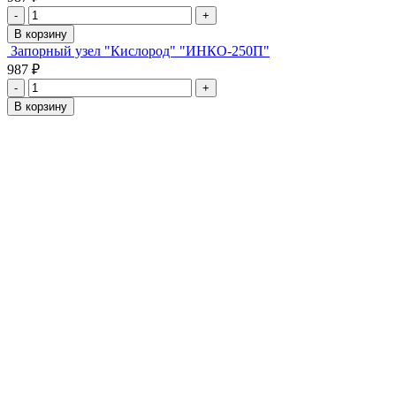
-
+
В корзину
Запорный узел "Кислород" "ИНКО-250П"
987 ₽
-
+
В корзину