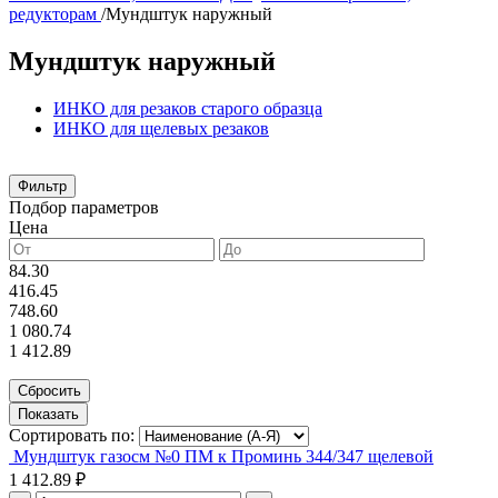
редукторам
/
Мундштук наружный
Мундштук наружный
ИНКО для резаков старого образца
ИНКО для щелевых резаков
Фильтр
Подбор параметров
Цена
84.30
416.45
748.60
1 080.74
1 412.89
Сортировать по:
Мундштук газосм №0 ПМ к Проминь 344/347 щелевой
1 412.89 ₽