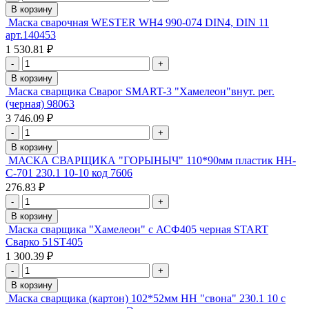
В корзину
Маска сварочная WESTER WH4 990-074 DIN4, DIN 11
арт.140453
1 530.81 ₽
-
+
В корзину
Маска сварщика Сварог SMART-3 "Хамелеон"внут. рег.
(черная) 98063
3 746.09 ₽
-
+
В корзину
МАСКА СВАРЩИКА "ГОРЫНЫЧ" 110*90мм пластик НН-
С-701 230.1 10-10 код 7606
276.83 ₽
-
+
В корзину
Маска сварщика "Хамелеон" с АСФ405 черная START
Сварко 51ST405
1 300.39 ₽
-
+
В корзину
Маска сварщика (картон) 102*52мм НН "свона" 230.1 10 с