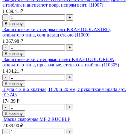
антиблик и антизапот покр, непрям вент, (11007)
1 639.41 ₽
-
+
В корзину
Защитные очки с непрям вент KRAFTOOL ASTRO,
открытого типа, солнцезащ стекло (11009)
1 367.98 ₽
-
+
В корзину
Защитные очки с непрямой вент KRAFTOOL ORION,
открытого типа, прозрачные, стекло с антиблик (110305)
1 434.21 ₽
-
+
В корзину
Лупа 4-х и 6-кратная, D 70 и 20 мм, с рукояткой// Sparta арт.
913745
174.39 ₽
-
+
В корзину
Маска сварочная MF-2 RUCELF
2 039.90 ₽
-
+