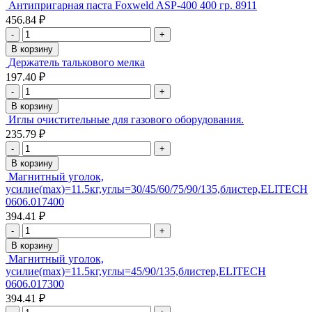
Антипригарная паста Foxweld ASP-400 400 гр. 8911
456.84 ₽
-
+
В корзину
Держатель талькового мелка
197.40 ₽
-
+
В корзину
Иглы очистительные для газового оборудования.
235.79 ₽
-
+
В корзину
Магнитный уголок,
усилие(max)=11.5кг,углы=30/45/60/75/90/135,блистер,ELITECH
0606.017400
394.41 ₽
-
+
В корзину
Магнитный уголок,
усилие(max)=11.5кг,углы=45/90/135,блистер,ELITECH
0606.017300
394.41 ₽