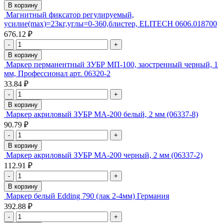
В корзину
Магнитный фиксатор регулируемый,
усилие(max)=23кг,углы=0-360,блистер, ELITECH 0606.018700
676.12 ₽
-
+
В корзину
Маркер перманентный ЗУБР МП-100, заостренный черный, 1
мм, Профессионал арт. 06320-2
33.84 ₽
-
+
В корзину
Маркер акриловый ЗУБР МА-200 белый, 2 мм (06337-8)
90.79 ₽
-
+
В корзину
Маркер акриловый ЗУБР МА-200 черный, 2 мм (06337-2)
112.91 ₽
-
+
В корзину
Маркер белый Edding 790 (лак 2-4мм) Германия
392.88 ₽
-
+