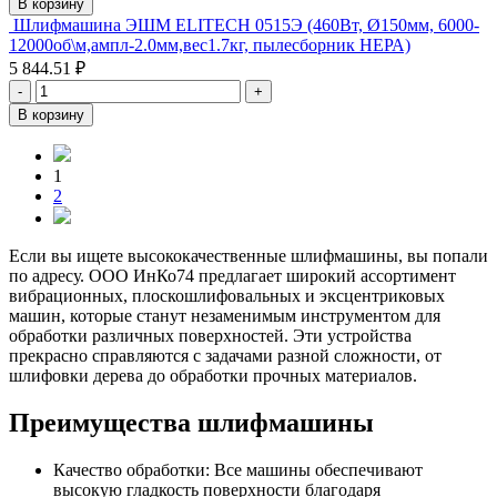
В корзину
Шлифмашина ЭШМ ELITECH 0515Э (460Вт, Ø150мм, 6000-
12000об\м,ампл-2.0мм,вес1.7кг, пылесборник HEРА)
5 844.51 ₽
-
+
В корзину
1
2
Если вы ищете высококачественные шлифмашины, вы попали
по адресу. ООО ИнКо74 предлагает широкий ассортимент
вибрационных, плоскошлифовальных и эксцентриковых
машин, которые станут незаменимым инструментом для
обработки различных поверхностей. Эти устройства
прекрасно справляются с задачами разной сложности, от
шлифовки дерева до обработки прочных материалов.
Преимущества шлифмашины
Качество обработки: Все машины обеспечивают
высокую гладкость поверхности благодаря