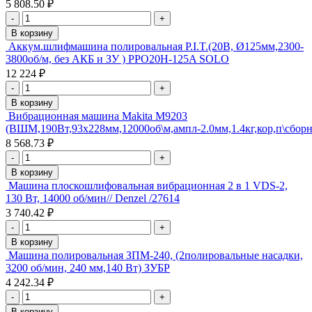
5 808.50 ₽
-
+
В корзину
Аккум.шлифмашина полировальная P.I.T.(20В, Ø125мм,2300-
3800об/м, без АКБ и ЗУ ) PPO20H-125A SOLO
12 224 ₽
-
+
В корзину
Вибрационная машина Makita M9203
(ВШМ,190Вт,93х228мм,12000об\м,ампл-2.0мм,1.4кг,кор,п\сбор
8 568.73 ₽
-
+
В корзину
Машина плоскошлифовальная вибрационная 2 в 1 VDS-2,
130 Вт, 14000 об/мин// Denzel /27614
3 740.42 ₽
-
+
В корзину
Машина полировальная ЗПМ-240, (2полировальные насадки,
3200 об/мин, 240 мм,140 Вт) ЗУБР
4 242.34 ₽
-
+
В корзину