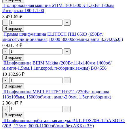
Полировальная машина УПМ-180/1300 Э 1,3кВт 180мм
Интерскол 180.1.1.00
8 471.65 ₽
-
+
В корзину
Прямая шлифмашина ELITECH ПШ 650Э (650Вт,
многофункциональная,10000-30000об\мин,цанга-3,2\4,0\6,0,)
6 931.14 ₽
-
+
В корзину
Шлифмашина ВШМ Makita (200Вт,114х140мм,1400об/
м,ампл-1,5мм,1,1кг.короб.,п/сборник,зажим) ВО4556
10 182.96 ₽
-
+
В корзину
Шлифмашина МВШ ELITECH 0211 (220Вт, подошва
113х105мм, 15000об\мин, ампл-2.0мм, 1.5кг,п\сборник)
2 904.47 ₽
-
+
В корзину
Шлифмашина орбитальная аккум. P.I.T. PDS20H-125A SOLO
(20В, 125мм, 6000-11000об/мин без АКБ и ЗУ)