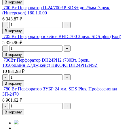
В корзину
700 Вт Перфоратор П-24/700ЭР SDS+ до 25мм, 3 реж.
(Интерскол) 160.1.0.00
6 343.87 ₽
-
+
В корзину
705 Вт Перфоратор в кейсе BHD-700 3-реж. SDS-plus (Bort)
5 356.96 ₽
-
+
В корзину
730Вт Перфоратор DH24PH2 (730Вт, 3реж.,
1050об.мин.2,7Дж,кейс) HiKOKI DH24PH2NSZ
10 881.93 ₽
-
+
В корзину
780 Вт Перфоратор ЗУБР 24 мм, SDS Plus, Профессионал
ЗП-2470
8 961.62 ₽
-
+
В корзину
1