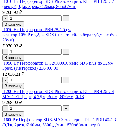
1010 Вт Перфоратор SDS-Plus электрич. P.I.T. PBH26-C7
(верт, 4,0Дж, 3реж, Ø26мм, 865об/мин,
9 268.92 ₽
-
+
В корзину
1050 Вт Перфоратор PBH28-C5 (3-
реж.гор.1050Вт.3,2дж.SDS+ пласт.кейс,3 бура,зуб,макс.бур
28мм)
7 970.03 ₽
-
+
В корзину
1050 Вт Перфоратор П-32/1000Э, кейс SDS plus до 32мм,
3реж. (Интерскол) 236.0.0.00
12 036.21 ₽
-
+
В корзину
1200 Вт Перфоратор SDS-Plus электрич. P.I.T. PBH26-C4
МАСТЕР (верт, 4,7Дж, 3реж, Ø26мм, 0-13
9 268.92 ₽
-
+
В корзину
1600Вт Перфоратор SDS-MAX электрич. P.I.T. PBH40-C3
(9Дж, 2реж, Ø40мм, 3800уд/мин, 630об/мин, верт)