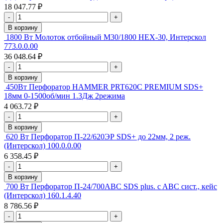
18 047.77 ₽
-
+
В корзину
1800 Вт Молоток отбойный М30/1800 HEX-30, Интерскол
773.0.0.00
36 048.64 ₽
-
+
В корзину
450Вт Перфоратор HAMMER PRT620C PREMIUM SDS+
18мм 0-1500об/мин 1.3Дж 2режима
4 063.72 ₽
-
+
В корзину
620 Вт Перфоратор П-22/620ЭР SDS+ до 22мм, 2 реж.
(Интерскол) 100.0.0.00
6 358.45 ₽
-
+
В корзину
700 Вт Перфоратор П-24/700ABC SDS plus. c ABC сист., кейс
(Интерскол) 160.1.4.40
8 786.56 ₽
-
+