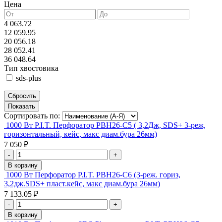
Цена
4 063.72
12 059.95
20 056.18
28 052.41
36 048.64
Тип хвостовика
sds-plus
Сортировать по:
1000 Вт P.I.T. Перфоратор РВН26-С5 ( 3,2Дж, SDS+ 3-реж,
горизонтальный, кейс, макс диам.бура 26мм)
7 050 ₽
-
+
В корзину
1000 Вт Перфоратор P.I.T. PBH26-C6 (3-реж. гориз,
3,2дж.SDS+ пласт.кейс, макс диам.бура 26мм)
7 133.05 ₽
-
+
В корзину