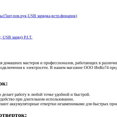
ты15шт,пов.рук,USB зарядка,встр.фонарик)
 USB заряд) P.I.T.
я домашних мастеров и профессионалов, работающих в различн
 подключения к электросети. В нашем магазине ООО ИнКо74 пре
ок:
 делает работу в любой точке удобной и быстрой.
добство при длительном использовании.
елают аккумуляторные отвертки незаменимыми для быстрых прое
отверток: