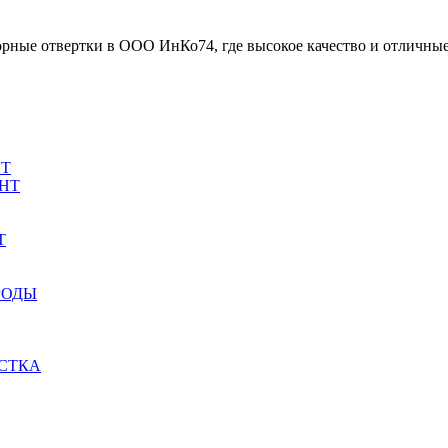
рные отвертки в ООО ИнКо74, где высокое качество и отличные
НТ
НТ
Т
РОДЫ
СТКА