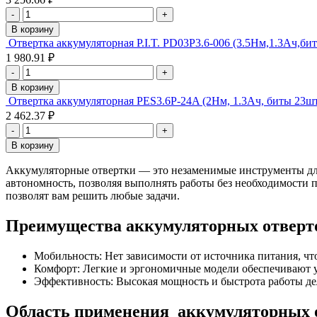
-
+
В корзину
Отвертка аккумуляторная P.I.T. PD03P3.6-006 (3.5Нм,1.3Ач,би
1 980.91 ₽
-
+
В корзину
Отвертка аккумуляторная PES3.6P-24A (2Нм, 1.3Ач, биты 23шт,
2 462.37 ₽
-
+
В корзину
Аккумуляторные отвертки — это незаменимые инструменты дл
автономность, позволяя выполнять работы без необходимости
позволят вам решить любые задачи.
Преимущества аккумуляторных отверт
Мобильность: Нет зависимоcти от источника питания, что
Комфорт: Легкие и эргономичные модели обеспечивают у
Эффективность: Высокая мощность и быстрота работы д
Область применения аккумуляторных 