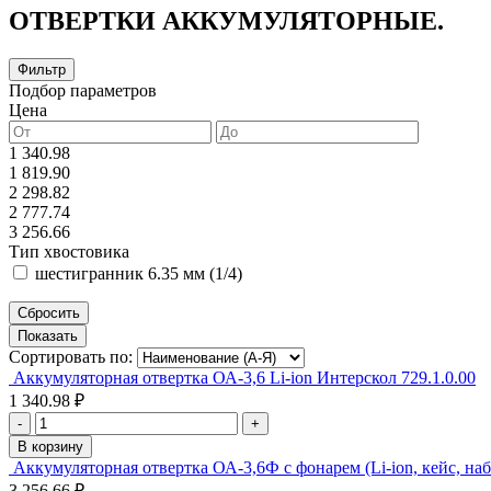
ОТВЕРТКИ АККУМУЛЯТОРНЫЕ.
Фильтр
Подбор параметров
Цена
1 340.98
1 819.90
2 298.82
2 777.74
3 256.66
Тип хвостовика
шестигранник 6.35 мм (1/4)
Сортировать по:
Аккумуляторная отвертка ОА-3,6 Li-ion Интерскол 729.1.0.00
1 340.98 ₽
-
+
В корзину
Аккумуляторная отвертка ОА-3,6Ф с фонарем (Li-ion, кейс, на
3 256.66 ₽