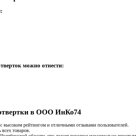
:
верток можно отнести:
 отвертки в ООО ИнКо74
 с высоким рейтингом и отличными отзывами пользователей.
 всех товаров.
 Челябинской области, что делает покупки максимально просты