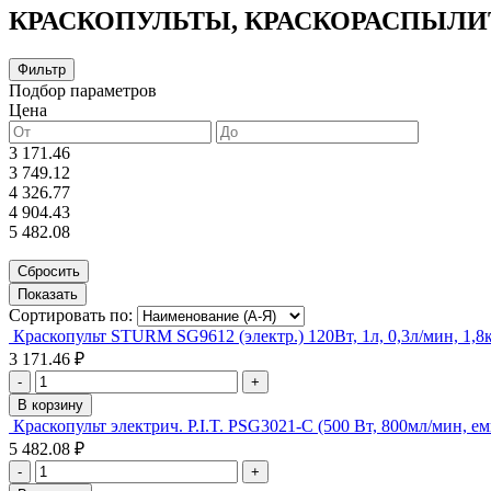
КРАСКОПУЛЬТЫ, КРАСКОРАСПЫЛ
Фильтр
Подбор параметров
Цена
3 171.46
3 749.12
4 326.77
4 904.43
5 482.08
Сортировать по:
Краскопульт STURM SG9612 (электр.) 120Вт, 1л, 0,3л/мин, 1,8
3 171.46 ₽
-
+
В корзину
Краскопульт электрич. P.I.T. PSG3021-C (500 Вт, 800мл/мин, е
5 482.08 ₽
-
+