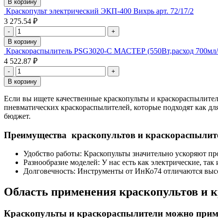
В корзину
Краскопульт электрический ЭКП-400 Вихрь арт. 72/17/2
3 275.54 ₽
-
+
В корзину
Краскораспылитель PSG3020-C МАСТЕР (550Вт,расход 700мл/ми
4 522.87 ₽
-
+
В корзину
Если вы ищете качественные краскопульты и краскораспылите
пневматических краскораспылителей, которые подходят как д
бюджет.
Преимущества краскопультов и краскораспылит
Удобство работы: Краскопульты значительно ускоряют пр
Разнообразие моделей: У нас есть как электрические, та
Долговечность: Инструменты от ИнКо74 отличаются высо
Область применения краскопультов и 
Краскопульты и краскораспылители можно приме