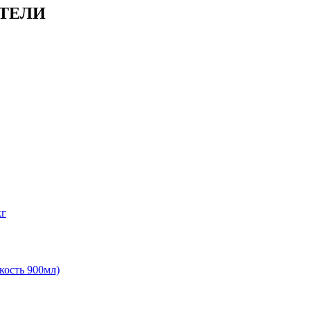
ИТЕЛИ
кг
мкость 900мл)