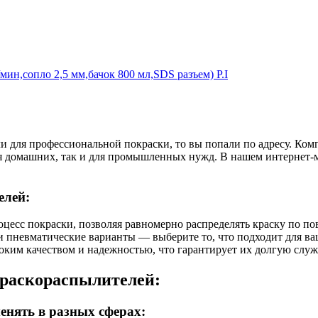
н,сопло 2,5 мм,бачок 800 мл,SDS разъем) P.I
ли для профессиональной покраски, то вы попали по адресу. К
ля домашних, так и для промышленных нужд. В нашем интернет-
елей:
оцесс покраски, позволяя равномерно распределять краску по по
к и пневматические варианты — выберите то, что подходит для ва
ким качеством и надежностью, что гарантирует их долгую служ
краскораспылителей:
нять в разных сферах: