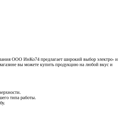
омпания ООО ИнКо74 предлагает широкий выбор электро- и
магазине вы можете купить продукцию на любой вкус и
верхности.
шего типа работы.
бу.