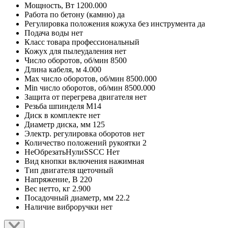
Мощность, Вт
1200.000
Работа по бетону (камню)
да
Регулировка положения кожуха без инструмента
да
Подача воды
нет
Класс товара
профессиональный
Кожух для пылеудаления
нет
Число оборотов, об/мин
8500
Длина кабеля, м
4.000
Max число оборотов, об/мин
8500.000
Min число оборотов, об/мин
8500.000
Защита от перегрева двигателя
нет
Резьба шпинделя
М14
Диск в комплекте
нет
Диаметр диска, мм
125
Электр. регулировка оборотов
нет
Количество положений рукоятки
2
НеОбрезатьНулиSSCC
Нет
Вид кнопки включения
нажимная
Тип двигателя
щеточный
Напряжение, В
220
Вес нетто, кг
2.900
Посадочный диаметр, мм
22.2
Наличие виброручки
нет