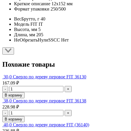
Краткое описание
12х152 мм
Формат упаковки
250/500
ВесБрутто, г
40
Модель
FIT IT
Высота, мм
5
Длина, мм
205
НеОбрезатьНулиSSCC
Нет
Похожие товары
30,0 Сверло по дереву перовое FIT 36130
167.09 ₽
-
+
В корзину
38,0 Сверло по дереву перовое FIT 36138
228.98 ₽
-
+
В корзину
40,0 Сверло по дереву перовое FIT (36140)
236.88 ₽