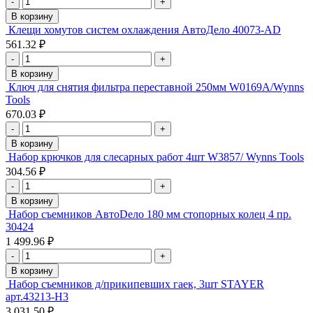
-
+
В корзину
Клещи хомутов систем охлаждения АвтоДело 40073-АD
561.32 ₽
-
+
В корзину
Ключ для снятия фильтра переставной 250мм W0169А/Wynns
Tools
670.03 ₽
-
+
В корзину
Набор крючков для слесарных работ 4шт W3857/ Wynns Tools
304.56 ₽
-
+
В корзину
Набор съемников АвтоDело 180 мм стопорных колец 4 пр.
30424
1 499.96 ₽
-
+
В корзину
Набор съемников д/прикипевших гаек, 3шт STAYER
арт.43213-H3
3 031.50 ₽