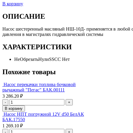
В корзину
ОПИСАНИЕ
Насос шестеренный масляный НШ-10Д- применяется в любой се
давления в магистралях гидравлической системы
ХАРАКТЕРИСТИКИ
НеОбрезатьНулиSSCC
Нет
Похожие товары
Насос перекачки топлива бочковой
рычажный "Пегас" БАК.00111
3 286.20 ₽
-
+
В корзину
Насос НПТ погружной 12V d50 БелАК
БАК.17550
1 269.10 ₽
-
+