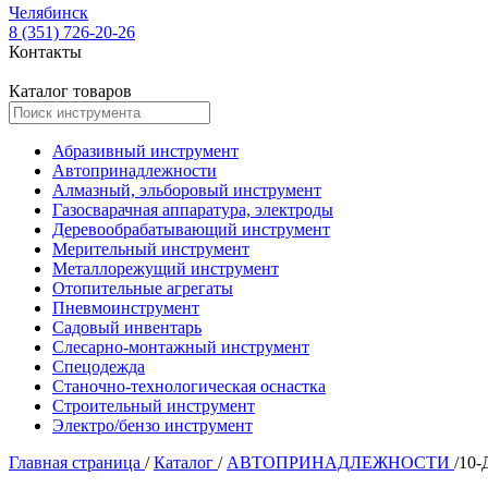
Челябинск
8 (351) 726-20-26
Контакты
Каталог товаров
Абразивный инструмент
Автопринадлежности
Алмазный, эльборовый инструмент
Газосварачная аппаратура, электроды
Деревообрабатывающий инструмент
Мерительный инструмент
Металлорежущий инструмент
Отопительные агрегаты
Пневмоинструмент
Садовый инвентарь
Слесарно-монтажный инструмент
Спецодежда
Станочно-технологическая оснастка
Строительный инструмент
Электро/бензо инструмент
Главная страница
/
Каталог
/
АВТОПРИНАДЛЕЖНОСТИ
/
10-