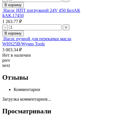
В корзину
Насос НПТ погружной 24V d50 БелАК
БАК.17450
1 263.77 ₽
-
+
В корзину
Насос ручной для перекачки масла
WHS25B/Wynns Tools
3 003.34 ₽
Нет в наличии
prev
next
Отзывы
Комментарии
Загрузка комментариев...
Просматривали