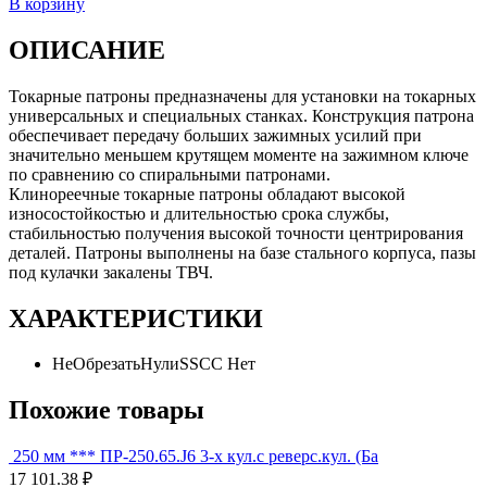
В корзину
ОПИСАНИЕ
Токарные патроны предназначены для установки на токарных
универсальных и специальных станках. Конструкция патрона
обеспечивает передачу больших зажимных усилий при
значительно меньшем крутящем моменте на зажимном ключе
по сравнению со спиральными патронами.
Клинореечные токарные патроны обладают высокой
износостойкостью и длительностью срока службы,
стабильностью получения высокой точности центрирования
деталей. Патроны выполнены на базе стального корпуса, пазы
под кулачки закалены ТВЧ.
ХАРАКТЕРИСТИКИ
НеОбрезатьНулиSSCC
Нет
Похожие товары
250 мм *** ПР-250.65.J6 3-х кул.с реверс.кул. (Ба
17 101.38 ₽