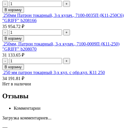
-
+
В корзину
250мм Патрон токарный, 3-х кулач., 7100-0035П (К11-250С6)
"GRIFF" b208166
35 954.72 ₽
-
+
В корзину
250мм, Патрон токарный, 3-х кулач., 7100-0009П (К11-250)
"GRIFF" b208070
31 133.65 ₽
-
+
В корзину
250 мм патрон токарный 3-х кул. с обр.кул. К11 250
34 191.81 ₽
Нет в наличии
Отзывы
Комментарии
Загрузка комментариев...