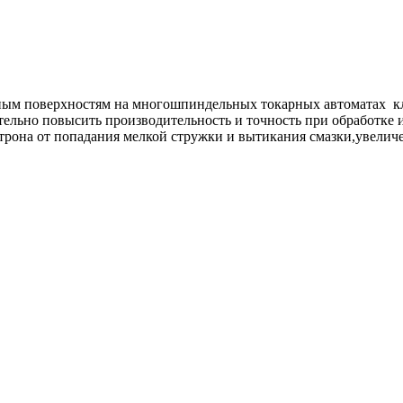
ным поверхностям на многошпиндельных токарных автоматах кл
льно повысить производительность и точность при обработке из
рона от попадания мелкой стружки и вытикания смазки,увелич