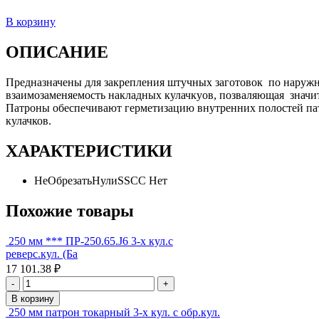
В корзину
ОПИСАНИЕ
Предназначены для закрепления штучных заготовок по наруж
взаимозаменяемость накладных кулачкуов, позваляющая значите
Патроны обеспечивают герметизацию внутренних полостей пат
кулачков.
ХАРАКТЕРИСТИКИ
НеОбрезатьНулиSSCC
Нет
Похожие товары
250 мм *** ПР-250.65.J6 3-х кул.с
реверс.кул. (Ба
17 101.38 ₽
-
+
В корзину
250 мм патрон токарный 3-х кул. с обр.кул.