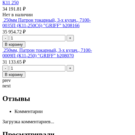
К11 250
34 191.81 ₽
Нет в наличии
250мм Патрон токарный, 3-х кулач., 7100-
0035П (К11-250С6) "GRIFF" b208166
35 954.72 ₽
-
+
В корзину
250мм, Патрон токарный, 3-х кулач., 7100-
0009П (К11-250) "GRIFF" b208070
31 133.65 ₽
-
+
В корзину
prev
next
Отзывы
Комментарии
Загрузка комментариев...
Просматривали