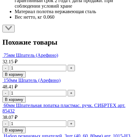
гарантийный срок 2 года с даты продажи. При
соблюдении условий хране
Материал полотна
нержавеющая сталь
Вес нетто, кг
0.060
Похожие товары
75мм Шпатель (Арефино)
32.15 ₽
-
+
В корзину
150мм Шпатель (Арефино)
48.41 ₽
-
+
В корзину
60мм Шпательная лопатка пластмас. ручк. СИБРТЕХ арт.
85432
38.07 ₽
-
+
В корзину
Набор резиновых шпателей, 3шт (40, 60, 80мм) арт. 1015-Н3