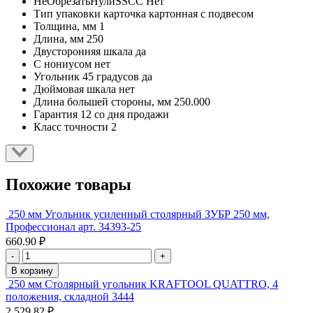
НеОбрезатьНулиSSCC
Нет
Тип упаковки
карточка картонная с подвесом
Толщина, мм
1
Длина, мм
250
Двусторонняя шкала
да
С нониусом
нет
Угольник 45 градусов
да
Дюймовая шкала
нет
Длина большей стороны, мм
250.000
Гарантия
12 со дня продажи
Класс точности
2
Похожие товары
250 мм Угольник усиленный столярный ЗУБР 250 мм,
Профессионал арт. 34393-25
660.90 ₽
-
+
В корзину
250 мм Столярный угольник KRAFTOOL QUATTRO, 4
положения, складной 3444
2 529.82 ₽