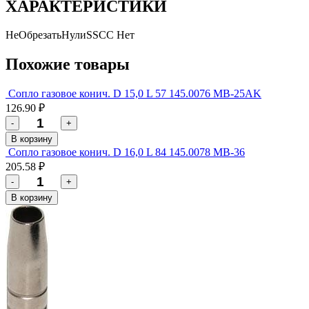
ХАРАКТЕРИСТИКИ
НеОбрезатьНулиSSCC
Нет
Похожие товары
Сопло газовое конич. D 15,0 L 57 145.0076 MB-25AK
126.90 ₽
-
+
В корзину
Сопло газовое конич. D 16,0 L 84 145.0078 MB-36
205.58 ₽
-
+
В корзину