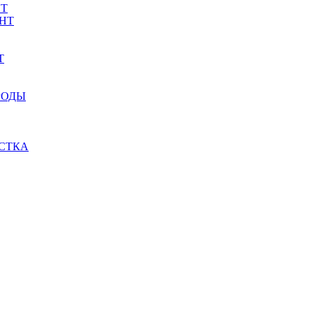
НТ
НТ
Т
РОДЫ
СТКА