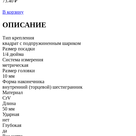
73.40 ₽
В корзину
ОПИСАНИЕ
Тип крепления
квадрат с подпружиненным шариком
Размер посадки
1/4 дюйма
Система измерения
метрическая
Размер головки
10 мм
Форма наконечника
внутренний (торцевой) шестигранник
Материал
CrV
Длина
50 мм
Ударная
нет
Глубокая
да