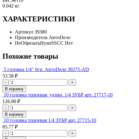
Вес нетто
0.042 кг
ХАРАКТЕРИСТИКИ
Артикул
39380
Производитель
АвтоDело
НеОбрезатьНулиSSCC
Нет
Похожие товары
5 головка 1/4" 6гр. АвтоDело 39275-АD
53.58 ₽
-
+
В корзину
10 головка торцевая, удлин. 1/4 ЗУБР арт. 27717-10
126.90 ₽
-
+
В корзину
10 головка торцевая 1/4 ЗУБР арт. 27715-10
85.77 ₽
-
+