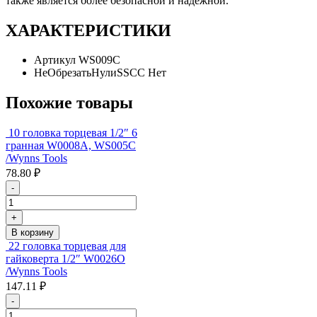
также является более безопасной и надежной.
ХАРАКТЕРИСТИКИ
Артикул
WS009C
НеОбрезатьНулиSSCC
Нет
Похожие товары
10 головка торцевая 1/2″ 6
гранная W0008A, WS005C
/Wynns Tools
78.80 ₽
-
+
В корзину
22 головка торцевая для
гайковерта 1/2″ W0026O
/Wynns Tools
147.11 ₽
-