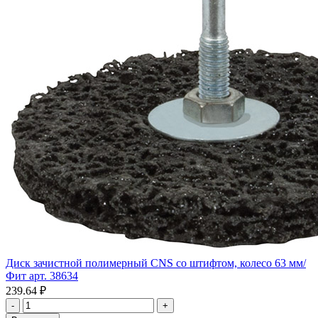
Диск зачистной полимерный CNS со штифтом, колесо 63 мм/
Фит арт. 38634
239.64 ₽
-
+