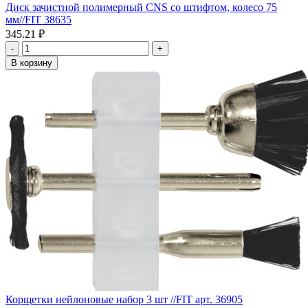
Диск зачистной полимерный CNS со штифтом, колесо 75
мм//FIT 38635
345.21 ₽
-
+
В корзину
Корщетки нейлоновые набор 3 шт //FIT арт. 36905