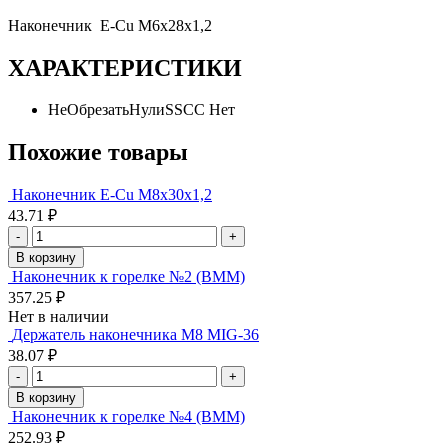
Наконечник E-Cu M6х28х1,2
ХАРАКТЕРИСТИКИ
НеОбрезатьНулиSSCC
Нет
Похожие товары
Наконечник E-Cu M8х30х1,2
43.71 ₽
-
+
В корзину
Наконечник к горелке №2 (ВММ)
357.25 ₽
Нет в наличии
Держатель наконечника М8 MIG-36
38.07 ₽
-
+
В корзину
Наконечник к горелке №4 (ВММ)
252.93 ₽