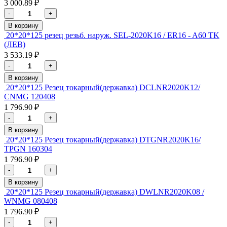
3 000.89 ₽
-
+
В корзину
20*20*125 резец резьб. наруж. SEL-2020K16 / ЕR16 - A60 TK
(ЛЕВ)
3 533.19 ₽
-
+
В корзину
20*20*125 Резец токарный(державка) DCLNR2020K12/
CNMG 120408
1 796.90 ₽
-
+
В корзину
20*20*125 Резец токарный(державка) DTGNR2020K16/
TPGN 160304
1 796.90 ₽
-
+
В корзину
20*20*125 Резец токарный(державка) DWLNR2020K08 /
WNMG 080408
1 796.90 ₽
-
+