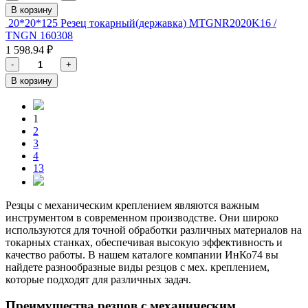
В корзину
20*20*125 Резец токарный(державка) MTGNR2020K16 /
TNGN 160308
1 598.94 ₽
-
+
В корзину
1
2
3
4
13
Резцы с механическим креплением являются важным
инструментом в современном производстве. Они широко
используются для точной обработки различных материалов на
токарных станках, обеспечивая высокую эффективность и
качество работы. В нашем каталоге компании ИнКо74 вы
найдете разнообразные виды резцов с мех. креплением,
которые подходят для различных задач.
Преимущества резцов с механическим