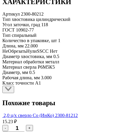
ХАРАКТЕРИСТИКИ
Артикул
2300-80212
Тип хвостовика
цилиндрический
Угол заточки, град
118
ГОСТ
10902-77
Тип
спиральный
Количество в упаковке, шт
1
Длина, мм
22.000
НеОбрезатьНулиSSCC
Нет
Диаметр хвостовика, мм
0.5
Материал обработки
металл
Материал сверла
Р6М5К5
Диаметр, мм
0.5
Рабочая длина, мм
3.000
Класс точности
А1
Похожие товары
2,0 ц/х сверло Со (ИнКо) 2300-81212
15.23 ₽
-
+