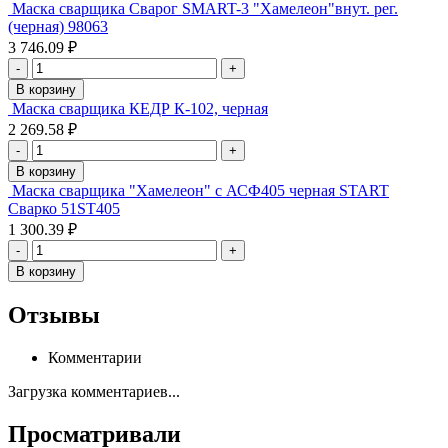
Маска сварщика Сварог SMART-3 "Хамелеон"внут. рег.
(черная) 98063
3 746.09 ₽
-
+
В корзину
Маска сварщика КЕДР К-102, черная
2 269.58 ₽
-
+
В корзину
Маска сварщика "Хамелеон" с АСФ405 черная START
Сварко 51ST405
1 300.39 ₽
-
+
В корзину
Отзывы
Комментарии
Загрузка комментариев...
Просматривали