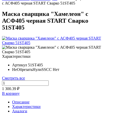
с АСФ405 черная START Сварко 51ST405
Маска сварщика "Хамелеон" с
АСФ405 черная START Сварко
51ST405
Характеристики
Артикул
51ST405
НеОбрезатьНулиSSCC
Нет
Смотреть все
1 300.39 ₽
В корзину
Описание
Характеристики
Аналоги