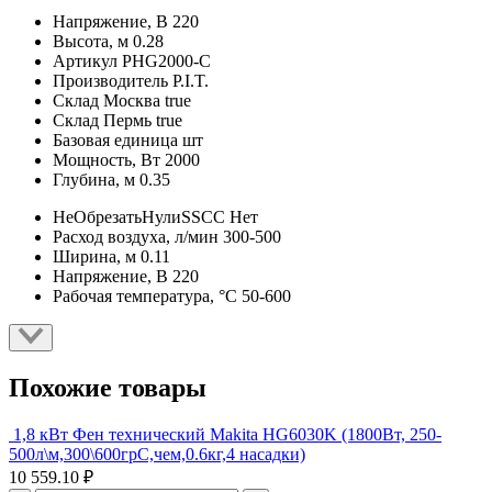
Напряжение, В
220
Высота, м
0.28
Артикул
PHG2000-C
Производитель
P.I.T.
Склад Москва
true
Склад Пермь
true
Базовая единица
шт
Мощность, Вт
2000
Глубина, м
0.35
НеОбрезатьНулиSSCC
Нет
Расход воздуха, л/мин
300-500
Ширина, м
0.11
Напряжение, В
220
Рабочая температура, °C
50-600
Похожие товары
1,8 кВт Фен технический Makita HG6030K (1800Вт, 250-
500л\м,300\600грС,чем,0.6кг,4 насадки)
10 559.10 ₽