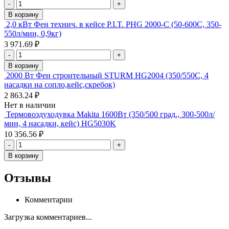
-
+
В корзину
2,0 кВт Фен технич. в кейсе P.I.T. PHG 2000-C (50-600С, 350-
550л/мин, 0,9кг)
3 971.69 ₽
-
+
В корзину
2000 Вт Фен строительный STURM HG2004 (350/550С, 4
насадки на сопло,кейс,скребок)
2 863.24 ₽
Нет в наличии
Термовоздуходувка Makita 1600Вт (350/500 град., 300-500л/
мин, 4 насадки, кейс) HG5030K
10 356.56 ₽
-
+
В корзину
Отзывы
Комментарии
Загрузка комментариев...