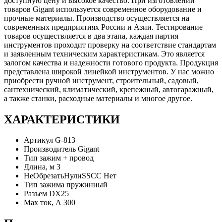
доступную цену и высокое качество. При изготовлении
товаров Gigant используется современное оборудование и
прочные материалы. Производство осуществляется на
современных предприятиях России и Азии. Тестирование
товаров осуществляется в два этапа, каждая партия
инструментов проходит проверку на соответствие стандартам
и заявленным техническим характеристикам. Это является
залогом качества и надежности готового продукта. Продукция
представлена широкой линейкой инструментов. У нас можно
приобрести ручной инструмент, строительный, садовый,
сантехнический, климатический, крепежный, автогаражный,
а также станки, расходные материалы и многое другое.
ХАРАКТЕРИСТИКИ
Артикул
G-813
Производитель
Gigant
Тип
зажим + провод
Длина, м
3
НеОбрезатьНулиSSCC
Нет
Тип зажима
пружинный
Разъем
DX25
Max ток, А
300