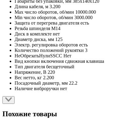
Габариты без упаковки, мм
385х140х120
Длина кабеля, м
3.200
Max число оборотов, об/мин
10000.000
Min число оборотов, об/мин
3000.000
Защита от перегрева двигателя
есть
Резьба шпинделя
М14
Диск в комплекте
нет
Диаметр диска, мм
125
Электр. регулировка оборотов
есть
Количество положений рукоятки
3
НеОбрезатьНулиSSCC
Нет
Вид кнопки включения
сдвижная клавиша
Тип двигателя
бесщеточный
Напряжение, В
220
Вес нетто, кг
2.200
Посадочный диаметр, мм
22.2
Наличие виброручки
нет
Похожие товары