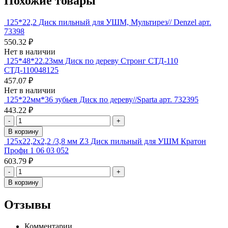
Похожие товары
125*22,2 Диск пильный для УШМ, Мультирез// Denzel арт.
73398
550.32 ₽
Нет в наличии
125*48*22.23мм Диск по дереву Стронг СТД-110
СТД-110048125
457.07 ₽
Нет в наличии
125*22мм*36 зубьев Диск по дереву//Sparta арт. 732395
443.22 ₽
-
+
В корзину
125х22,2х2,2 /3,8 мм Z3 Диск пильный для УШМ Кратон
Профи 1 06 03 052
603.79 ₽
-
+
В корзину
Отзывы
Комментарии