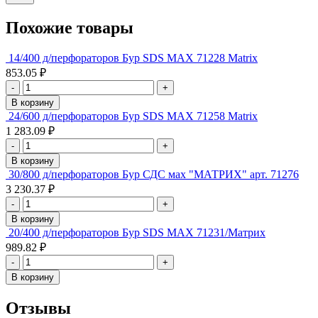
Похожие товары
14/400 д/перфораторов Бур SDS МАХ 71228 Matriх
853.05 ₽
-
+
В корзину
24/600 д/перфораторов Бур SDS МАХ 71258 Matriх
1 283.09 ₽
-
+
В корзину
30/800 д/перфораторов Бур СДС мах "МАТРИХ" арт. 71276
3 230.37 ₽
-
+
В корзину
20/400 д/перфораторов Бур SDS MAX 71231/Матрих
989.82 ₽
-
+
В корзину
Отзывы