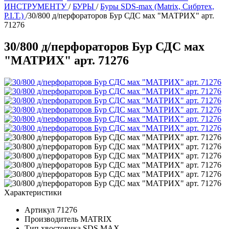
ИНСТРУМЕНТУ
/
БУРЫ
/
Буры SDS-max (Matrix, Сибртех,
P.I.T.)
/
30/800 д/перфораторов Бур СДС мах "МАТРИХ" арт.
71276
30/800 д/перфораторов Бур СДС мах
"МАТРИХ" арт. 71276
Характеристики
Артикул
71276
Производитель
MATRIX
Тип хвостовика
SDS MAX