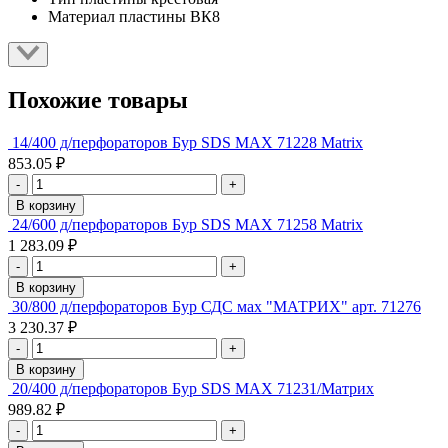
Материал пластины
ВК8
Похожие товары
14/400 д/перфораторов Бур SDS МАХ 71228 Matriх
853.05 ₽
-
+
В корзину
24/600 д/перфораторов Бур SDS МАХ 71258 Matriх
1 283.09 ₽
-
+
В корзину
30/800 д/перфораторов Бур СДС мах "МАТРИХ" арт. 71276
3 230.37 ₽
-
+
В корзину
20/400 д/перфораторов Бур SDS MAX 71231/Матрих
989.82 ₽
-
+