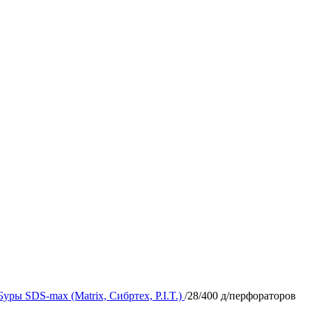
Буры SDS-max (Matrix, Сибртех, P.I.T.)
/
28/400 д/перфораторов