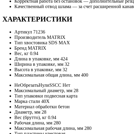
Корректная работа без остановок — дополнительные рез
Качественный отвод шлама — за счет расширенной канав
ХАРАКТЕРИСТИКИ
Артикул
71236
Производитель
MATRIX
Тип хвостовика
SDS MAX
Бренд
MATRIX
Вес, кг
0.94
Длина в упаковке, мм
424
Ширина в упаковке, мм
32
Высота в упаковке, мм
32
Максимальная общая длина, мм
400
НеОбрезатьНулиSSCC
Нет
Максимальный диаметр, мм
28
Тип упаковки
подвесная карта
Марка стали
40Х
Материал обработки
бетон
Диаметр, мм
28
Вес (брутто), кг
0.94
Рабочая длина, мм
280
Максимальная рабочая длина, мм
280
Тип пластины
крестовая